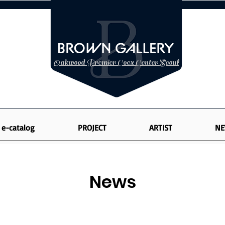
Oakwood Premier Coex Center Seoul
e-catalog
PROJECT
ARTIST
NE
News