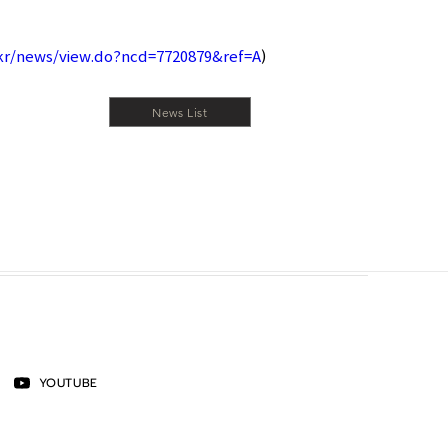
.kr/news/view.do?ncd=7720879&ref=A
)
News List
YOUTUBE